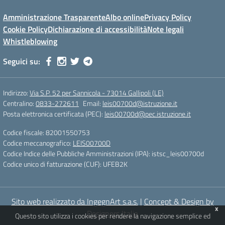
Amministrazione Trasparente
Albo online
Privacy Policy
Cookie Policy
Dichiarazione di accessibilità
Note legali
Whistleblowing
Seguici su:
Indirizzo:
Via S.P. 52 per Sannicola - 73014 Gallipoli (LE)
Centralino:
0833-272611
Email:
leis00700d@istruzione.it
Posta elettronica certificata (PEC):
leis00700d@pec.istruzione.it
Codice fiscale: 82001550753
Codice meccanografico:
LEIS00700D
Codice Indice delle Pubbliche Amministrazioni (IPA): istsc_leis00700d
Codice unico di fatturazione (CUF): UFEB2K
Sito web realizzato da IngegnArt s.a.s.
|
Concept & Design by
x
Designers Italia
Questo sito utilizza i cookies per rendere la navigazione semplice ed