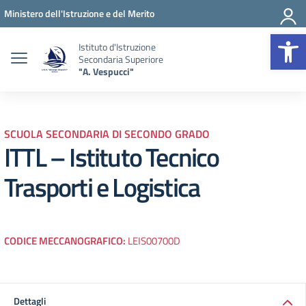
Vai ai contenuti
Vai al menu di navigazione
Vai al footer
Ministero dell'Istruzione e del Merito
Op
Istituto d'Istruzione
Secondaria Superiore
"A. Vespucci"
SCUOLA SECONDARIA DI SECONDO GRADO
ITTL – Istituto Tecnico
Trasporti e Logistica
CODICE MECCANOGRAFICO:
LEIS00700D
Dettagli