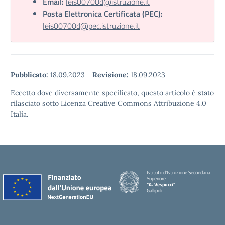
Email:
leis00700d@istruzione.it
Posta Elettronica Certificata (PEC):
leis00700d@pec.istruzione.it
Pubblicato:
18.09.2023
-
Revisione:
18.09.2023
Eccetto dove diversamente specificato, questo articolo è stato
rilasciato sotto Licenza Creative Commons Attribuzione 4.0
Italia.
Istituto d'Istruzione Secondaria
Superiore
"A. Vespucci"
Gallipoli