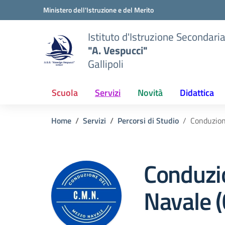
Vai ai contenuti
Vai al menu di navigazione
Vai al footer
Ministero dell'Istruzione e del Merito
Istituto d'Istruzione Secondari
"A. Vespucci"
Gallipoli
Scuola
Servizi
Novità
Didattica
Home
Servizi
Percorsi di Studio
Conduzion
Conduzi
Navale 