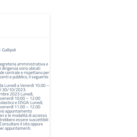
 Gallipoli
i segreteria amministrativa e
di dirigenza sono ubicati
de centrale e rispettano per
centi e pubblico, il seguente
 da Lunedì a Venerdì 10.00 –
al 30/10/2023.
embre 2023 Lunedì,
 venerdì 10:00 – 12:00
colastico e DSGA: Lunedì,
 venerdì 11.00 – 12.00
vio appuntamento
ari e le modalità di accesso
potrebbero essere suscettibili
 Consultare il sito oppure
per appuntamenti.