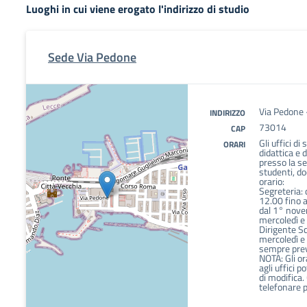
Luoghi in cui viene erogato l'indirizzo di studio
Sede Via Pedone
Via Pedone -
INDIRIZZO
73014
CAP
Gli uffici d
ORARI
didattica e 
presso la se
studenti, do
orario:
Segreteria:
12.00 fino 
dal 1° nov
mercoledì e
Dirigente S
mercoledì e
sempre pre
NOTA: Gli or
agli uffici 
di modifica.
telefonare 