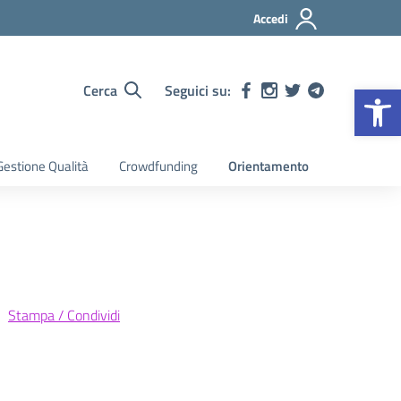
Accedi
Op
Cerca
Seguici su:
estione Qualità
Crowdfunding
Orientamento
Stampa / Condividi