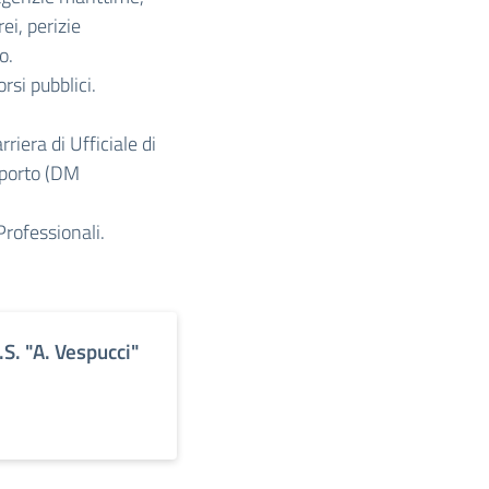
ei, perizie
o.
rsi pubblici.
rriera di Ufficiale di
iporto (DM
Professionali.
S.S. "A. Vespucci"