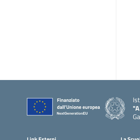
Is
"A
Ga
Link Esterni
La Scuo