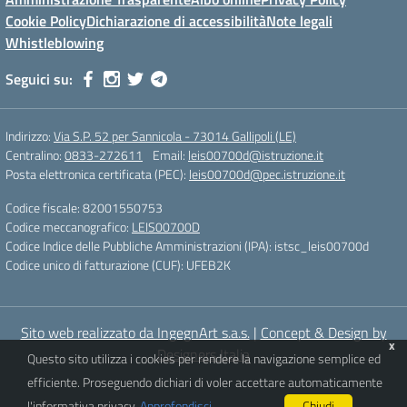
Cookie Policy
Dichiarazione di accessibilità
Note legali
Whistleblowing
Seguici su:
Indirizzo:
Via S.P. 52 per Sannicola - 73014 Gallipoli (LE)
Centralino:
0833-272611
Email:
leis00700d@istruzione.it
Posta elettronica certificata (PEC):
leis00700d@pec.istruzione.it
Codice fiscale: 82001550753
Codice meccanografico:
LEIS00700D
Codice Indice delle Pubbliche Amministrazioni (IPA): istsc_leis00700d
Codice unico di fatturazione (CUF): UFEB2K
Sito web realizzato da IngegnArt s.a.s.
|
Concept & Design by
x
Designers Italia
Questo sito utilizza i cookies per rendere la navigazione semplice ed
efficiente. Proseguendo dichiari di voler accettare automaticamente
l'informativa privacy.
Approfondisci
.
Chiudi