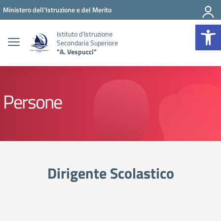
Vai ai contenuti
Vai al menu di navigazione
Vai al footer
Ministero dell'Istruzione e del Merito
Op
Istituto d'Istruzione
Secondaria Superiore
"A. Vespucci"
Persone
Dirigente Scolastico