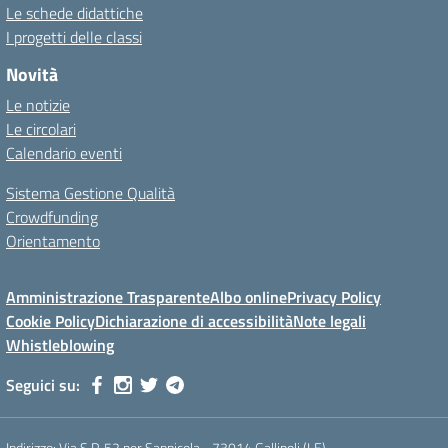
Le schede didattiche
I progetti delle classi
Novità
Le notizie
Le circolari
Calendario eventi
Sistema Gestione Qualità
Crowdfunding
Orientamento
Amministrazione Trasparente
Albo online
Privacy Policy
Cookie Policy
Dichiarazione di accessibilità
Note legali
Whistleblowing
Seguici su:
Indirizzo:
Via S.P. 52 per Sannicola - 73014 Gallipoli (LE)