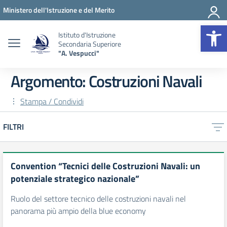
Vai ai contenuti
Vai al menu di navigazione
Vai al footer
Ministero dell'Istruzione e del Merito
Op
Istituto d'Istruzione
Secondaria Superiore
"A. Vespucci"
Argomento: Costruzioni Navali
Stampa / Condividi
FILTRI
Convention “Tecnici delle Costruzioni Navali: un
potenziale strategico nazionale”
Ruolo del settore tecnico delle costruzioni navali nel
panorama più ampio della blue economy