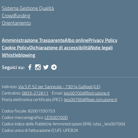
Sistema Gestione Qualità
Crowdfunding
Orientamento
Amministrazione Trasparente
Albo online
Privacy Policy
Cookie Policy
Dichiarazione di accessibilità
Note legali
Whistleblowing
Seguici su:
Indirizzo:
Via S.P. 52 per Sannicola - 73014 Gallipoli (LE)
Centralino:
0833-272611
Email:
leis00700d@istruzione.it
Posta elettronica certificata (PEC):
leis00700d@pec.istruzione.it
Codice fiscale: 82001550753
Codice meccanografico:
LEIS00700D
Codice Indice delle Pubbliche Amministrazioni (IPA): istsc_leis00700d
Codice unico di fatturazione (CUF): UFEB2K