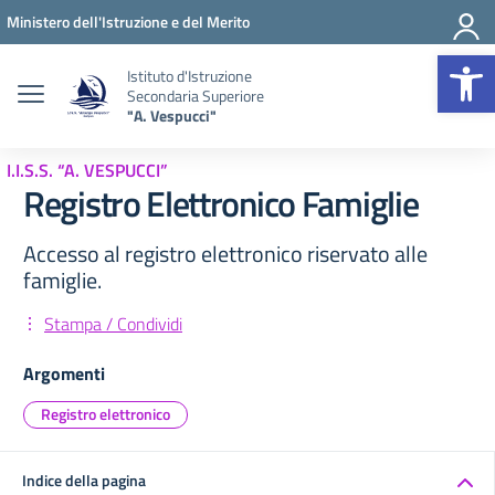
Vai ai contenuti
Vai al menu di navigazione
Vai al footer
Ministero dell'Istruzione e del Merito
Op
Istituto d'Istruzione
Secondaria Superiore
"A. Vespucci"
I.I.S.S. “A. VESPUCCI”
Registro Elettronico Famiglie
Accesso al registro elettronico riservato alle
famiglie.
Stampa / Condividi
Argomenti
Registro elettronico
Indice della pagina