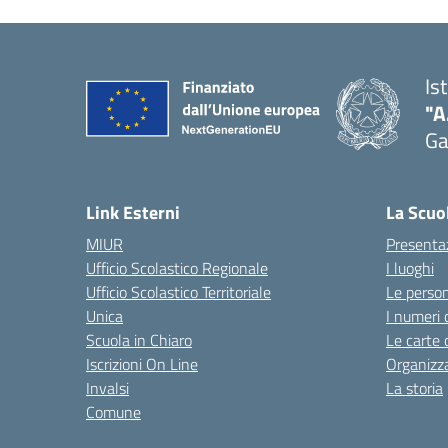
Is
"A
Ga
Link Esterni
La Scuo
MIUR
Presenta
Ufficio Scolastico Regionale
I luoghi
Ufficio Scolastico Territoriale
Le perso
Unica
I numeri 
Scuola in Chiaro
Le carte 
Iscrizioni On Line
Organizz
Invalsi
La storia
Comune