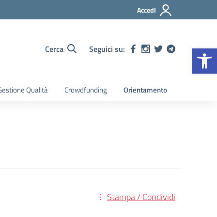
Accedi
Op
Cerca
Seguici su:
estione Qualità
Crowdfunding
Orientamento
Stampa / Condividi