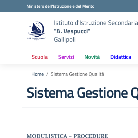
Vai ai contenuti
Vai al menu di navigazione
Vai al footer
Ministero dell'Istruzione e del Merito
Istituto d'Istruzione Secondari
"A. Vespucci"
Gallipoli
Scuola
Servizi
Novità
Didattica
Home
Sistema Gestione Qualità
Sistema Gestione Q
MODULISTICA
–
PROCEDURE