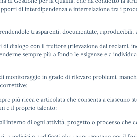
a di Gestione per la Qualità, che ha condotto la strutt
pporti di interdipendenza e interrelazione tra i proc
, rendendole trasparenti, documentate, riproducibili, ac
di dialogo con il fruitore (rilevazione dei reclami, i
enderne sempre più a fondo le esigenze e a individuare
a di monitoraggio in grado di rilevare problemi, manch
correttive;
mpre più ricca e articolata che consenta a ciascuno s
ni e il proprio talento;
 all’interno di ogni attività, progetto o processo che co
ari, condivisi e codificati che rappresentano per il f