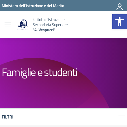
Vai ai contenuti
Vai al menu di navigazione
Vai al footer
Ministero dell'Istruzione e del Merito
Op
Istituto d'Istruzione
Secondaria Superiore
"A. Vespucci"
Famiglie e studenti
FILTRI