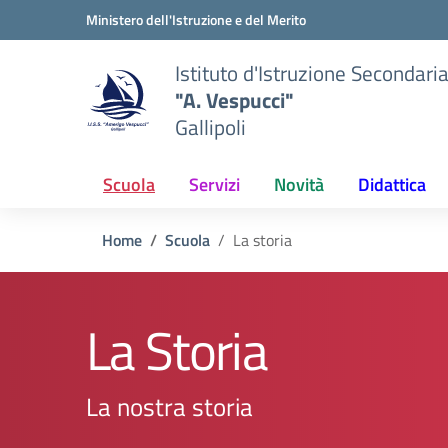
Vai ai contenuti
Vai al menu di navigazione
Vai al footer
Ministero dell'Istruzione e del Merito
Istituto d'Istruzione Secondari
"A. Vespucci"
Gallipoli
Scuola
Servizi
Novità
Didattica
Home
Scuola
La storia
La Storia
La nostra storia