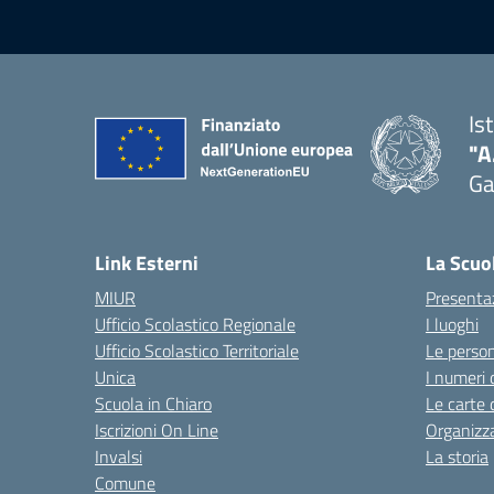
Is
"A
Ga
Link Esterni
La Scuo
MIUR
Presenta
Ufficio Scolastico Regionale
I luoghi
Ufficio Scolastico Territoriale
Le perso
Unica
I numeri 
Scuola in Chiaro
Le carte 
Iscrizioni On Line
Organizz
Invalsi
La storia
Comune