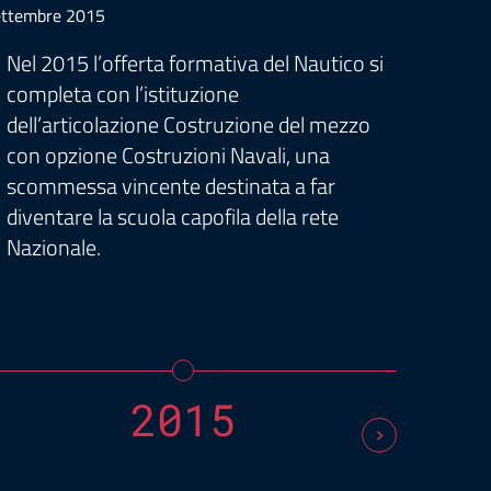
ttembre 2015
Settembr
Nel 2015 l’offerta formativa del Nautico si
Sette
completa con l’istituzione
studi
dell’articolazione Costruzione del mezzo
natur
con opzione Costruzioni Navali, una
all’a
scommessa vincente destinata a far
oppor
diventare la scuola capofila della rete
cresci
Nazionale.
2015