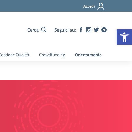
Accedi
Op
Cerca
Seguici su:
estione Qualità
Crowdfunding
Orientamento