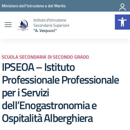
Vai ai contenuti
Vai al menu di navigazione
Vai al footer
Ministero dell'Istruzione e del Merito
Op
Istituto d'Istruzione
Secondaria Superiore
"A. Vespucci"
SCUOLA SECONDARIA DI SECONDO GRADO
IPSEOA – Istituto
Professionale Professionale
per i Servizi
dell’Enogastronomia e
Ospitalità Alberghiera