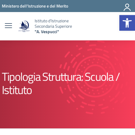
Vai ai contenuti
Vai al menu di navigazione
Vai al footer
Ministero dell'Istruzione e del Merito
Op
Istituto d'Istruzione
Secondaria Superiore
"A. Vespucci"
Tipologia Struttura:
Scuola /
Istituto