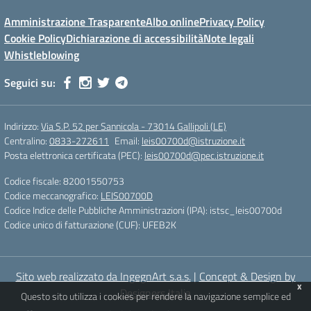
Amministrazione Trasparente
Albo online
Privacy Policy
Cookie Policy
Dichiarazione di accessibilità
Note legali
Whistleblowing
Seguici su:
Indirizzo:
Via S.P. 52 per Sannicola - 73014 Gallipoli (LE)
Centralino:
0833-272611
Email:
leis00700d@istruzione.it
Posta elettronica certificata (PEC):
leis00700d@pec.istruzione.it
Codice fiscale: 82001550753
Codice meccanografico:
LEIS00700D
Codice Indice delle Pubbliche Amministrazioni (IPA): istsc_leis00700d
Codice unico di fatturazione (CUF): UFEB2K
Sito web realizzato da IngegnArt s.a.s.
|
Concept & Design by
x
Designers Italia
Questo sito utilizza i cookies per rendere la navigazione semplice ed