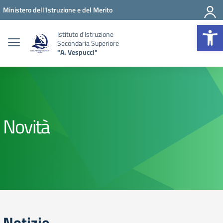
Vai ai contenuti
Vai al menu di navigazione
Vai al footer
Ministero dell'Istruzione e del Merito
Op
Istituto d'Istruzione
Secondaria Superiore
"A. Vespucci"
Novità
Notizie