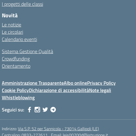
I progetti delle classi
Novità
Le notizie
Le circolari
Calendario eventi
Sistema Gestione Qualità
Crowdfunding
Orientamento
Amministrazione Trasparente
Albo online
Privacy Policy
Cookie Policy
Dichiarazione di accessibilità
Note legali
Whistleblowing
Seguici su:
Indirizzo:
Via S.P. 52 per Sannicola - 73014 Gallipoli (LE)
Centralino:
0833-272611
Email:
leis00700d@istruzione.it