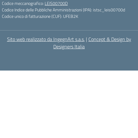
Codice meccanografico:
LEIS00700D
Codice Indice delle Pubbliche Amministrazioni (IPA): istsc_leis00700d
Codice unico di fatturazione (CUF): UFEB2K
Sito web realizzato da IngegnArt s.a.s.
|
Concept & Design by
Designers Italia