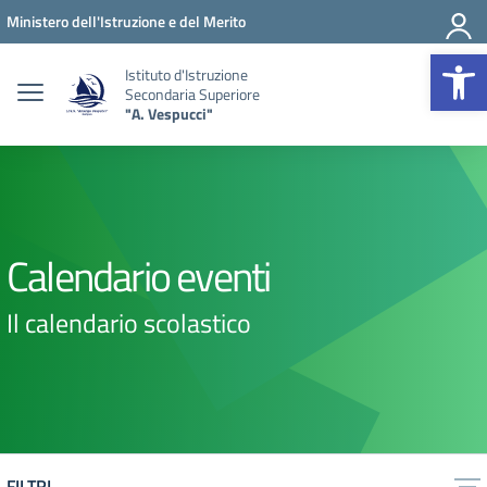
Vai ai contenuti
Vai al menu di navigazione
Vai al footer
Ministero dell'Istruzione e del Merito
Op
Istituto d'Istruzione
Secondaria Superiore
"A. Vespucci"
Calendario eventi
Il calendario scolastico
FILTRI