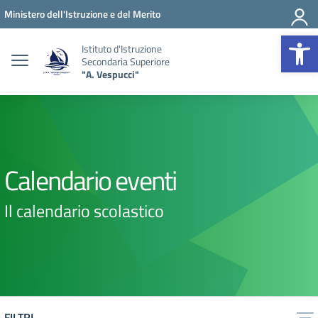
Vai ai contenuti
Vai al menu di navigazione
Vai al footer
Ministero dell'Istruzione e del Merito
Op
Istituto d'Istruzione
Secondaria Superiore
"A. Vespucci"
Calendario eventi
Il calendario scolastico
FILTRI