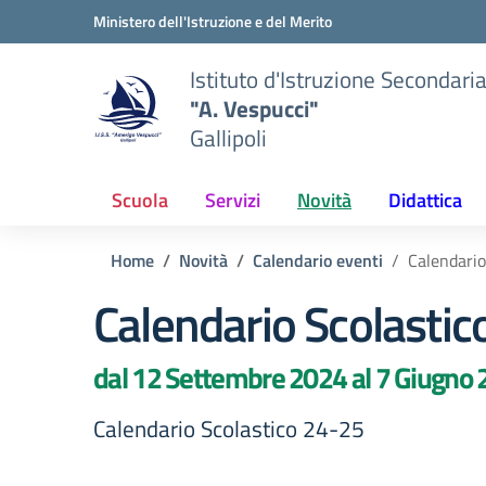
Vai ai contenuti
Vai al menu di navigazione
Vai al footer
Ministero dell'Istruzione e del Merito
Istituto d'Istruzione Secondari
"A. Vespucci"
Gallipoli
Scuola
Servizi
Novità
Didattica
Home
Novità
Calendario eventi
Calendario
Calendario Scolastic
dal 12 Settembre 2024 al 7 Giugno
Calendario Scolastico 24-25