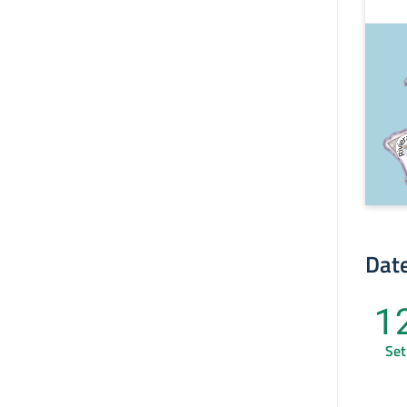
Date
1
Set