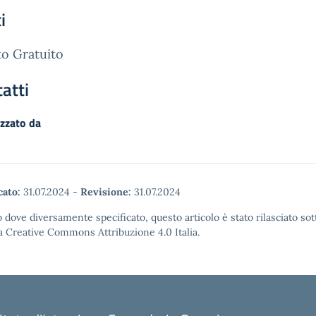
i
o Gratuito
atti
zzato da
cato:
31.07.2024
-
Revisione:
31.07.2024
 dove diversamente specificato, questo articolo è stato rilasciato sot
a Creative Commons Attribuzione 4.0 Italia.