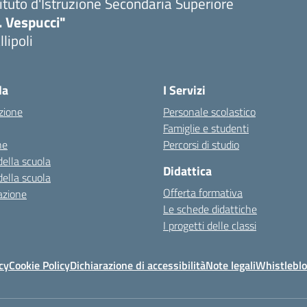
tituto d'Istruzione Secondaria Superiore
. Vespucci"
llipoli
la
I Servizi
zione
Personale scolastico
Famiglie e studenti
ne
Percorsi di studio
della scuola
Didattica
della scuola
Offerta formativa
azione
Le schede didattiche
I progetti delle classi
cy
Cookie Policy
Dichiarazione di accessibilità
Note legali
Whistlebl