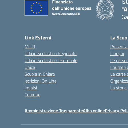
Is
"A
Ga
Link Esterni
La Scuo
MIUR
Presenta
Ufficio Scolastico Regionale
I luoghi
Ufficio Scolastico Territoriale
Le perso
Unica
I numeri 
Scuola in Chiaro
Le carte 
Iscrizioni On Line
Organizz
Invalsi
La storia
Comune
Amministrazione Trasparente
Albo online
Privacy Poli