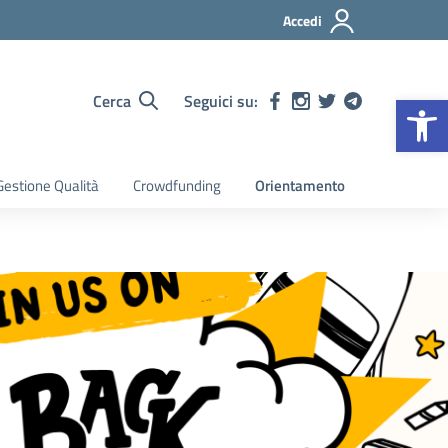
Accedi
Op
Cerca
Seguici su:
estione Qualità
Crowdfunding
Orientamento