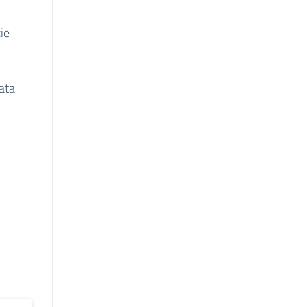
ie
ata