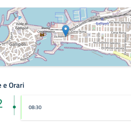
 e Orari
2
08:30