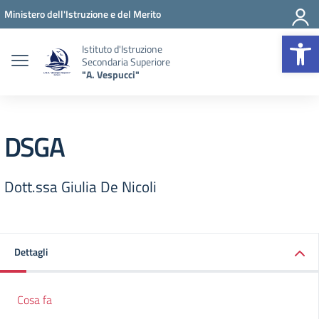
Vai ai contenuti
Vai al menu di navigazione
Vai al footer
Ministero dell'Istruzione e del Merito
Op
Istituto d'Istruzione
Secondaria Superiore
"A. Vespucci"
DSGA
Dott.ssa Giulia De Nicoli
Dettagli
Cosa fa