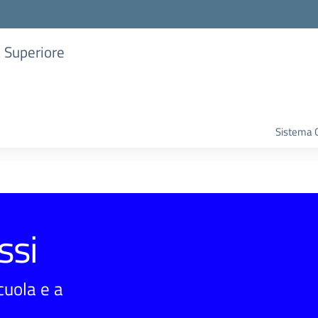
a Superiore
Sistema G
ssi
scuola e a