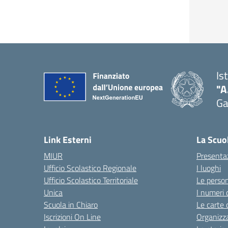
Is
"A
Ga
Link Esterni
La Scuo
MIUR
Presenta
Ufficio Scolastico Regionale
I luoghi
Ufficio Scolastico Territoriale
Le perso
Unica
I numeri 
Scuola in Chiaro
Le carte 
Iscrizioni On Line
Organizz