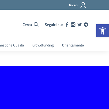
Accedi
Op
Cerca
Seguici su:
estione Qualità
Crowdfunding
Orientamento