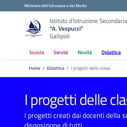
Vai ai contenuti
Vai al menu di navigazione
Vai al footer
Ministero dell'Istruzione e del Merito
Istituto d'Istruzione Secondari
"A. Vespucci"
Gallipoli
Scuola
Servizi
Novità
Didattica
Home
Didattica
I progetti delle classi
I progetti delle cla
I progetti creati dai docenti della 
disposizione di tutti.