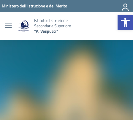
Vai ai contenuti
Vai al menu di navigazione
Vai al footer
Ministero dell'Istruzione e del Merito
Op
Istituto d'Istruzione
Secondaria Superiore
"A. Vespucci"