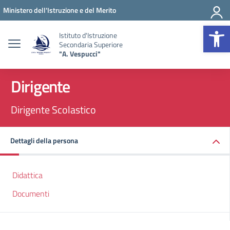
Vai ai contenuti
Vai al menu di navigazione
Vai al footer
Ministero dell'Istruzione e del Merito
Op
Istituto d'Istruzione
Secondaria Superiore
"A. Vespucci"
Dirigente
Dirigente Scolastico
Dettagli della persona
Didattica
Documenti