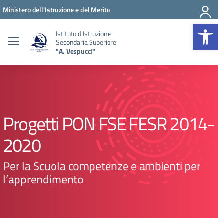
Vai ai contenuti
Vai al menu di navigazione
Vai al footer
Ministero dell'Istruzione e del Merito
Op
Istituto d'Istruzione
Secondaria Superiore
"A. Vespucci"
Progetti PON FSE FESR 2014-
2020
Per la Scuola competenze e ambienti per
l’apprendimento