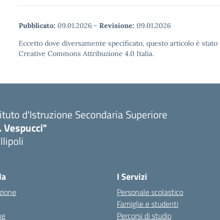
Pubblicato:
09.01.2026
-
Revisione:
09.01.2026
Eccetto dove diversamente specificato, questo articolo è stato 
Creative Commons Attribuzione 4.0 Italia.
tituto d'Istruzione Secondaria Superiore
. Vespucci"
llipoli
la
I Servizi
zione
Personale scolastico
Famiglie e studenti
ne
Percorsi di studio