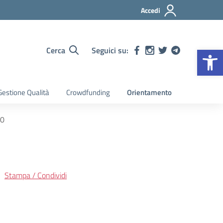
Accedi
Op
Cerca
Seguici su:
estione Qualità
Crowdfunding
Orientamento
20
Stampa / Condividi