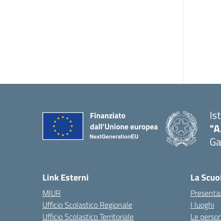
Is
"A
Ga
Link Esterni
La Scuo
MIUR
Presenta
Ufficio Scolastico Regionale
I luoghi
Ufficio Scolastico Territoriale
Le perso