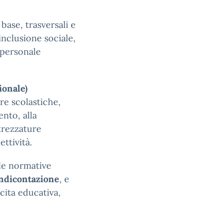
base, trasversali e
’inclusione sociale,
 personale
onale)
re scolastiche,
nto, alla
ttrezzature
ttività.
lle normative
endicontazione
, e
cita educativa,