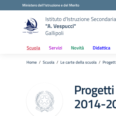
Vai ai contenuti
Vai al menu di navigazione
Vai al footer
Ministero dell'Istruzione e del Merito
Istituto d'Istruzione Secondari
"A. Vespucci"
Gallipoli
Scuola
Servizi
Novità
Didattica
Home
Scuola
Le carte della scuola
Proget
Progett
2014-2