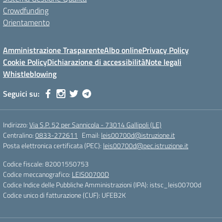
Crowdfunding
Orientamento
Amministrazione Trasparente
Albo online
Privacy Policy
Cookie Policy
Dichiarazione di accessibilità
Note legali
Whistleblowing
Seguici su:
Indirizzo:
Via S.P. 52 per Sannicola - 73014 Gallipoli (LE)
Centralino:
0833-272611
Email:
leis00700d@istruzione.it
Posta elettronica certificata (PEC):
leis00700d@pec.istruzione.it
Codice fiscale: 82001550753
Codice meccanografico:
LEIS00700D
Codice Indice delle Pubbliche Amministrazioni (IPA): istsc_leis00700d
Codice unico di fatturazione (CUF): UFEB2K