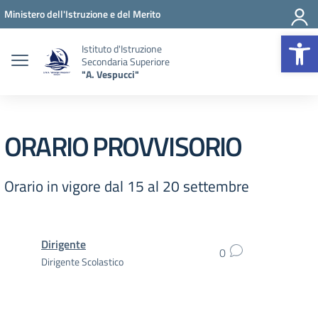
Vai ai contenuti
Vai al menu di navigazione
Vai al footer
Ministero dell'Istruzione e del Merito
Op
Istituto d'Istruzione
Secondaria Superiore
"A. Vespucci"
ORARIO PROVVISORIO
Orario in vigore dal 15 al 20 settembre
Dirigente
0
Dirigente Scolastico