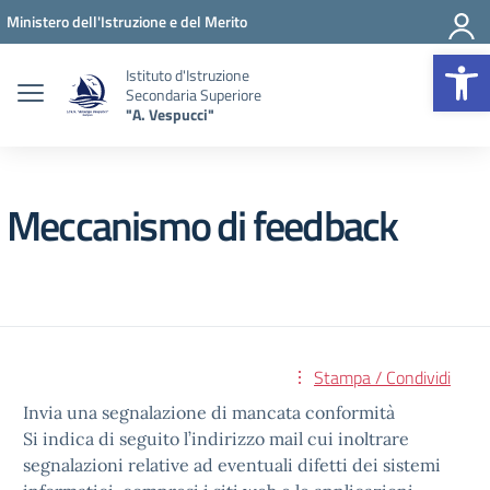
Vai ai contenuti
Vai al menu di navigazione
Vai al footer
Ministero dell'Istruzione e del Merito
Op
Istituto d'Istruzione
Secondaria Superiore
"A. Vespucci"
Meccanismo di feedback
Stampa / Condividi
Invia una segnalazione di mancata conformità
Si indica di seguito l’indirizzo mail cui inoltrare
segnalazioni relative ad eventuali difetti dei sistemi