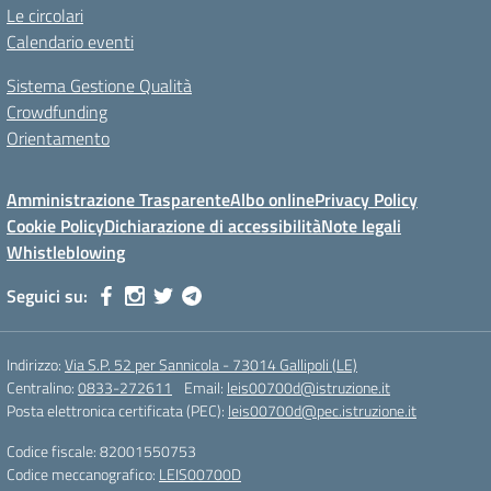
Le circolari
Calendario eventi
Sistema Gestione Qualità
Crowdfunding
Orientamento
Amministrazione Trasparente
Albo online
Privacy Policy
Cookie Policy
Dichiarazione di accessibilità
Note legali
Whistleblowing
Seguici su:
Indirizzo:
Via S.P. 52 per Sannicola - 73014 Gallipoli (LE)
Centralino:
0833-272611
Email:
leis00700d@istruzione.it
Posta elettronica certificata (PEC):
leis00700d@pec.istruzione.it
Codice fiscale: 82001550753
Codice meccanografico:
LEIS00700D