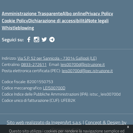
Amministrazione Trasparente
Albo online
Privacy Policy
Cookie Policy
Dichiarazione di accessibilità
Note legali
Whistleblowing
Seguici su:
Indirizzo:
Via S.P. 52 per Sannicola - 73014 Gallipoli (LE)
Centralino:
0833-272611
Email:
leis00700d@istruzione.it
Posta elettronica certificata (PEC):
leis00700d@pec.istruzione.it
Codice fiscale: 82001550753
Codice meccanografico:
LEIS00700D
Codice Indice delle Pubbliche Amministrazioni (IPA): istsc_leis00700d
Codice unico di fatturazione (CUF): UFEB2K
Sito web realizzato da IngegnArt s.a.s.
|
Concept & Design by
x
Designers Italia
Questo sito utilizza i cookies per rendere la navigazione semplice ed