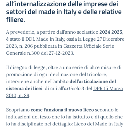
all’internalizzazione delle imprese dei
settori del made in Italy e delle relative
filiere.
A prevederlo, a partire dall’anno scolastico
2024 2025
,
è stato il DDL Made in Italy, ossia la
Legge 27 Dicembre
2023, n. 206
pubblicata in
Gazzetta Ufficiale Serie
Generale n.300 del 27-12-2023
.
Il disegno di legge, oltre a una serie di altre misure di
promozione di ogni declinazione del tricolore,
interviene anche nell’ambito
dell’articolazione del
sistema dei licei
, di cui all’
articolo 3
del
DPR 15 Marzo
2010, n. 89
.
Scopriamo
come funziona il nuovo liceo
secondo le
indicazioni del testo che lo ha istituito e di quello che
lo ha disciplinato nel dettaglio:
Liceo del Made in Italy