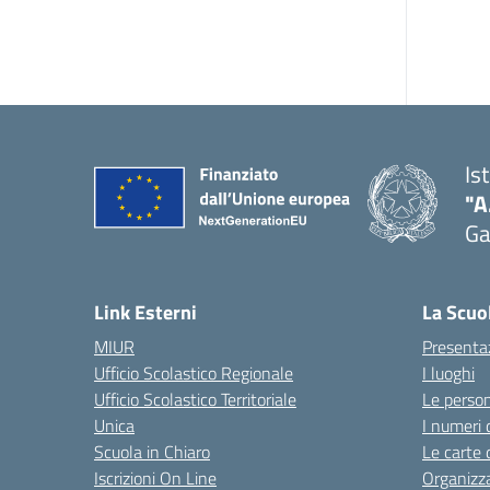
Is
"A
Ga
Link Esterni
La Scuo
MIUR
Presenta
Ufficio Scolastico Regionale
I luoghi
Ufficio Scolastico Territoriale
Le perso
Unica
I numeri 
Scuola in Chiaro
Le carte 
Iscrizioni On Line
Organizz