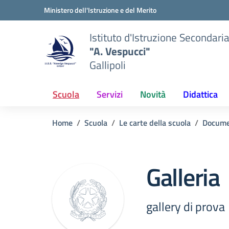
Vai ai contenuti
Vai al menu di navigazione
Vai al footer
Ministero dell'Istruzione e del Merito
Istituto d'Istruzione Secondari
"A. Vespucci"
Gallipoli
Scuola
Servizi
Novità
Didattica
Home
Scuola
Le carte della scuola
Docume
Galleria
gallery di prova