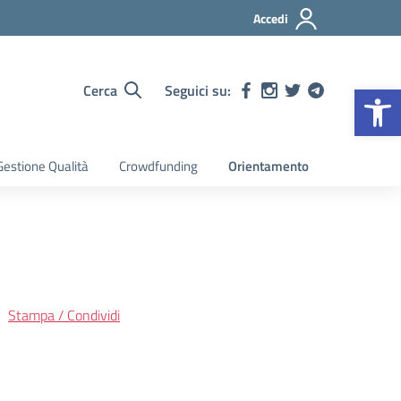
Accedi
Op
Cerca
Seguici su:
estione Qualità
Crowdfunding
Orientamento
Stampa / Condividi